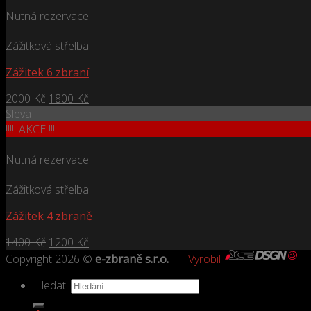
Nutná rezervace
Zážitková střelba
Zážitek 6 zbraní
2000
Kč
1800
Kč
Sleva
!!!!! AKCE !!!!!
Nutná rezervace
Zážitková střelba
Zážitek 4 zbraně
1400
Kč
1200
Kč
Copyright 2026 ©
e-zbraně s.r.o.
Vyrobil
Hledat: