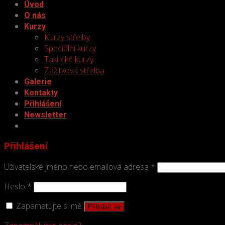
Úvod
O nás
Kurzy
Kurzy střelby
Speciální kurzy
Taktické kurzy
Zážitková střelba
Galerie
Kontakty
Přihlášení
Newsletter
Přihlášení
Uživatelské jméno nebo emailová adresa
*
Heslo
*
Zapamatujte si mě
Přihlásit se